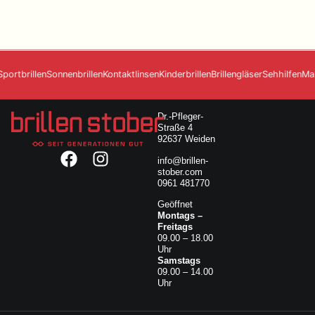
Sylvia Rothmeier
Home
tbrillen
Sonnenbrillen
Kontaktlinsen
Kinderbrillen
Brillengläser
Sehhilfen
Marken
Leistungen
Über Uns
Dr.-Pfleger-
Straße 4
Kontakt
92637 Weiden
Online-Termin
info@brillen-
stober.com
Geöffnet
0961 481770
Dr.-Pfleger-Straße 4
Montags – Freitags
92637 Weiden
Geöffnet
09.00 – 18.00 Uhr
Montags –
info@brillen-stober.com
Samstags
Freitags
0961 481770
09.00 – 14.00 Uhr
09.00 – 18.00
Uhr
Samstags
09.00 – 14.00
Uhr