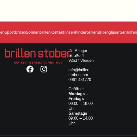
Stefan Jüttner
Home
portbrillen
Sonnenbrillen
Kontaktlinsen
Kinderbrillen
Brillengläser
Sehhilfen
Mar
Leistungen
Über Uns
Dr.-Pfleger-
Straße 4
Kontakt
92637 Weiden
Online-Termin
info@brillen-
stober.com
Geöffnet
0961 481770
Dr.-Pfleger-Straße 4
Montags – Freitags
92637 Weiden
Geöffnet
09.00 – 18.00 Uhr
Montags –
info@brillen-stober.com
Samstags
Freitags
0961 481770
09.00 – 14.00 Uhr
09.00 – 18.00
Uhr
Samstags
09.00 – 14.00
Uhr